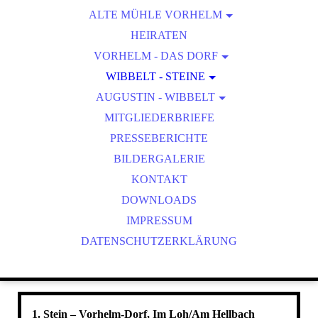
ALTE MÜHLE VORHELM
WEGBESCHREIBUNG
HEIRATEN
VORHELM - DAS DORF
VORHELM IN ZAHLEN
WIBBELT - STEINE
AUGUSTIN - WIBBELT
DORFGESCHICHTE
1. STEIN
50 JAHRE VORHELM AHLEN
MITGLIEDERBRIEFE
WIBBELT - ORTE
2. STEIN
PRESSEBERICHTE
3. STEIN
BILDERGALERIE
4. STEIN
KONTAKT
5. STEIN
DOWNLOADS
6. STEIN
IMPRESSUM
DATENSCHUTZERKLÄRUNG
1. Stein – Vorhelm-Dorf, Im Loh/Am Hellbach